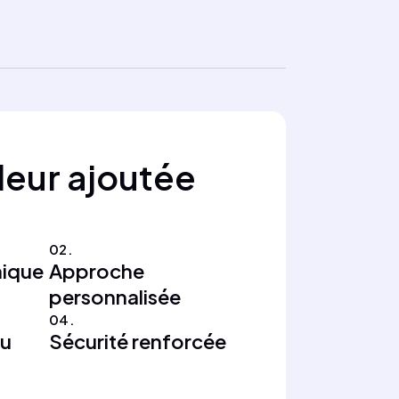
leur ajoutée
02.
nique
Approche
personnalisée
04.
nu
Sécurité renforcée