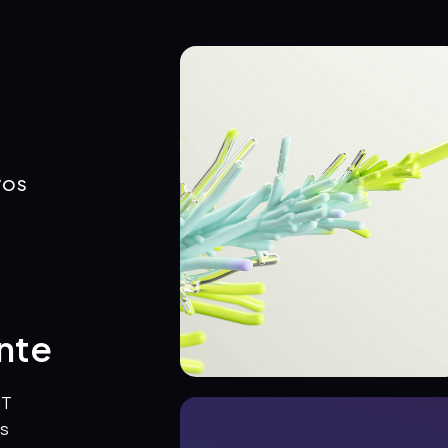
VOS
ente
IT
ns