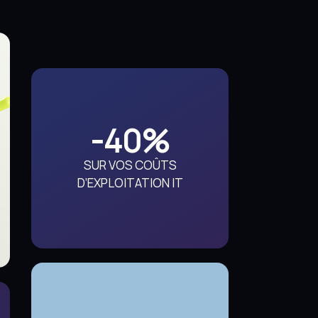
-
40
%
SUR VOS COÛTS
D’EXPLOITATION IT