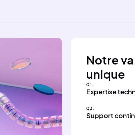
Notre va
unique
01.
Expertise tech
03.
Support conti